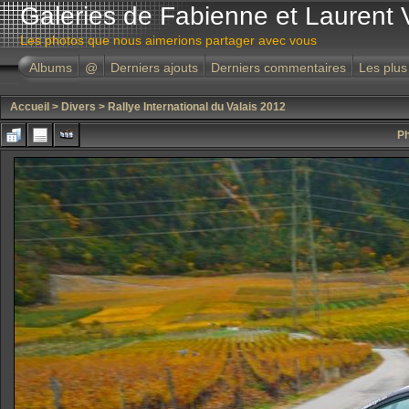
Galeries de Fabienne et Laurent 
Les photos que nous aimerions partager avec vous
Albums
@
Derniers ajouts
Derniers commentaires
Les plus
Accueil
>
Divers
>
Rallye International du Valais 2012
Ph