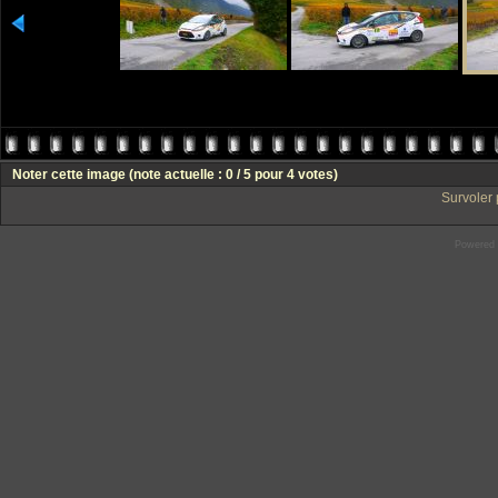
Noter cette image
(note actuelle : 0 / 5 pour 4 votes)
Survoler 
Powered