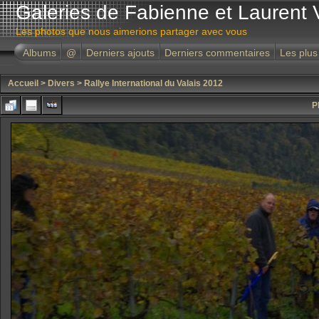
Galeries de Fabienne et Laurent 
Les photos que nous aimerions partager avec vous
Albums
@
Derniers ajouts
Derniers commentaires
Les plus
Accueil
>
Divers
>
Rallye International du Valais 2012
P