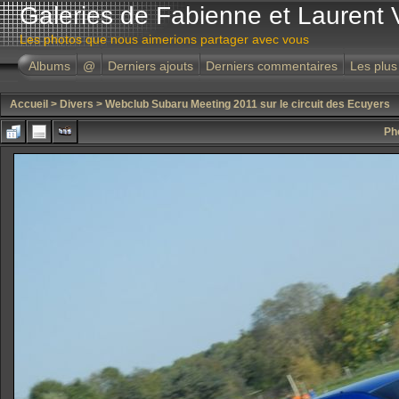
Galeries de Fabienne et Laurent 
Les photos que nous aimerions partager avec vous
Albums
@
Derniers ajouts
Derniers commentaires
Les plus
Accueil
>
Divers
>
Webclub Subaru Meeting 2011 sur le circuit des Ecuyers
Ph