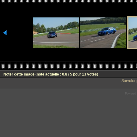
Noter cette image
(note actuelle : 0.8 / 5 pour 13 votes)
Survoler 
Powered