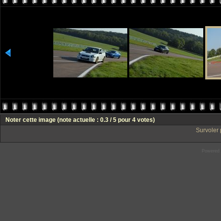
Noter cette image
(note actuelle : 0.3 / 5 pour 4 votes)
Survoler 
Powered