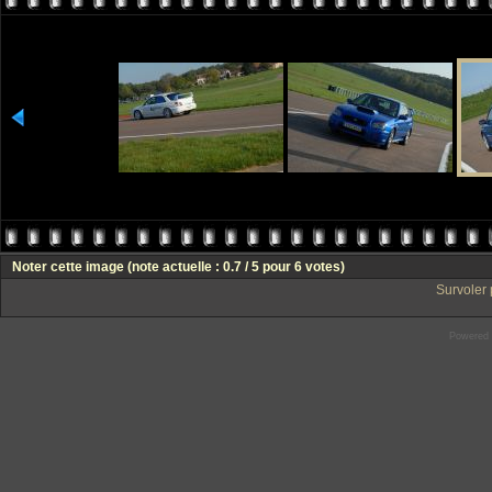
Noter cette image
(note actuelle : 0.7 / 5 pour 6 votes)
Survoler 
Powered