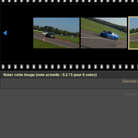
Noter cette image
(note actuelle : 0.2 / 5 pour 6 votes)
Survoler 
Powered