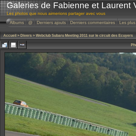
Galeries de Fabienne et Laurent 
Les photos que nous aimerions partager avec vous
Albums
@
Derniers ajouts
Derniers commentaires
Les plus
Accueil
>
Divers
>
Webclub Subaru Meeting 2011 sur le circuit des Ecuyers
Ph