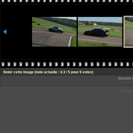
Noter cette image
(note actuelle : 0.3 / 5 pour 6 votes)
Survoler 
Powered