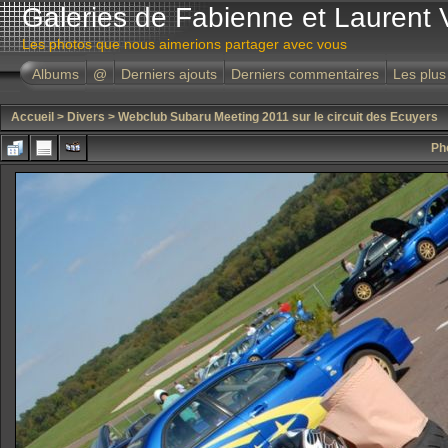
Galeries de Fabienne et Laurent 
Les photos que nous aimerions partager avec vous
Albums
@
Derniers ajouts
Derniers commentaires
Les plus
Accueil
>
Divers
>
Webclub Subaru Meeting 2011 sur le circuit des Ecuyers
Ph