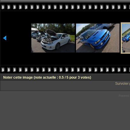
Noter cette image
(note actuelle : 0.5 / 5 pour 3 votes)
Survoler 
Powered