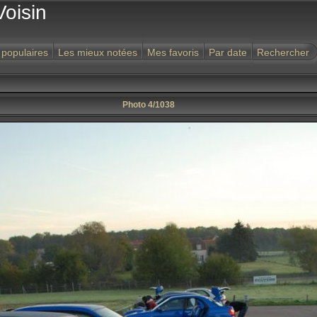
Voisin
 populaires
Les mieux notées
Mes favoris
Par date
Rechercher
Photo 4/1038