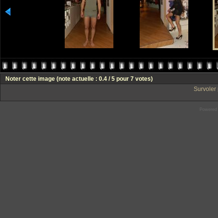
Noter cette image
(note actuelle : 0.4 / 5 pour 7 votes)
Survoler 
Powered