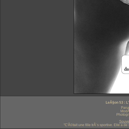
LeÃ§on 53 : L
Paru
ModÃ
Photogr
Souve
"C'Ã©tait une fille trÃ¨s sportive. Elle a