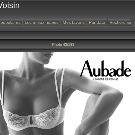
Voisin
 populaires
Les mieux notées
Mes favoris
Par date
Rechercher
Photo 43/183