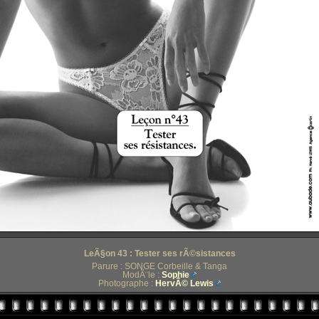
LeÃ§on 43 : Tester ses rÃ©sistances
Parure : SONGE Corbeille & Tanga
ModÃ¨le :
Sophie
Photographe :
HervÃ© Lewis