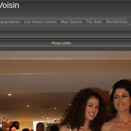
Voisin
 populaires
Les mieux notées
Mes favoris
Par date
Rechercher
Photo 10/62