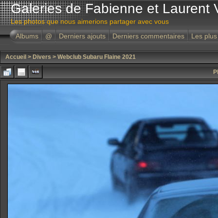
Galeries de Fabienne et Laurent 
Les photos que nous aimerions partager avec vous
Albums
@
Derniers ajouts
Derniers commentaires
Les plus
Accueil
>
Divers
>
Webclub Subaru Flaine 2021
P