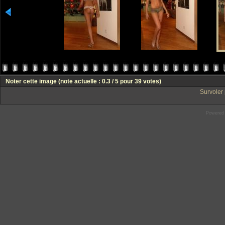
Noter cette image
(note actuelle : 0.3 / 5 pour 39 votes)
Survoler 
Powered