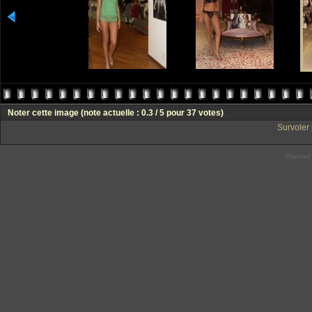
Noter cette image
(note actuelle : 0.3 / 5 pour 37 votes)
Survoler 
Powered