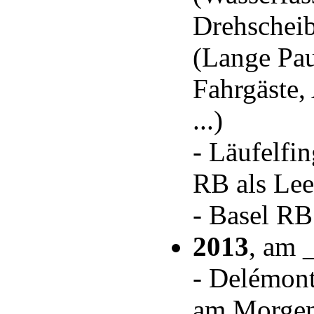
Drehscheib
(Lange Pau
Fahrgäste,
...)
- Läufelfi
RB als Lee
- Basel RB
2013
, am 
- Delémon
am Morge