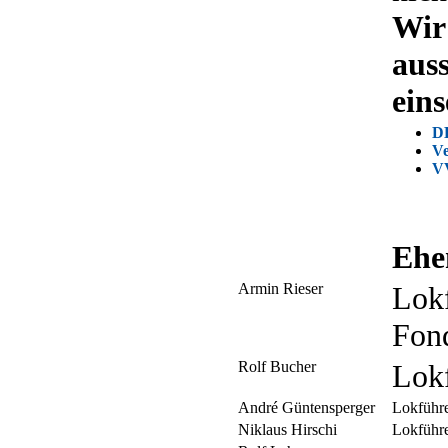
Wir
aus
eins
D
Ve
VV
Ehe
Armin Rieser
Lok
Fond
Rolf Bucher
Lok
André Güntensperger
Lokführe
Niklaus Hirschi
Lokführe