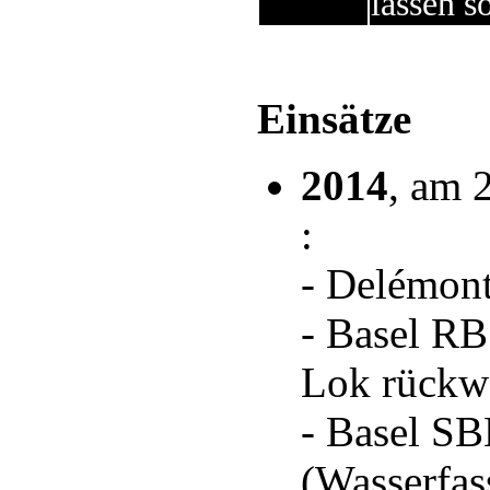
lassen so
Einsätze
2014
, am 
:
- Delémont
- Basel RB
Lok rückw
- Basel SB
(Wasserfas