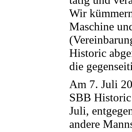
Wir kümmern 
Maschine und
(Vereinbarun
Historic abgem
die gegenseit
Am 7. Juli 20
SBB Historic 
Juli, entgege
andere Manns