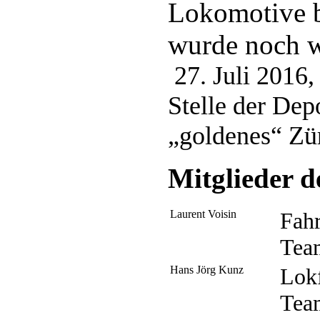
Lokomotive b
wurde noch we
27. Juli 2016, 
Stelle der Dep
„goldenes“ Zür
Mitglieder 
Laurent Voisin
Fah
Team
Hans Jörg Kunz
Lok
Team