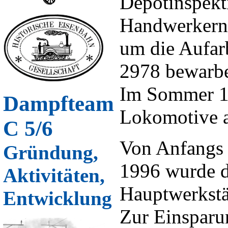
Depotinspekt
Handwerkern 
um die Aufar
2978 bewarb
Im Sommer 19
Dampfteam
Lokomotive al
C 5/6
Von Anfangs 
Gründung,
1996 wurde 
Aktivitäten,
Hauptwerkstät
Entwicklung
Zur Einsparu