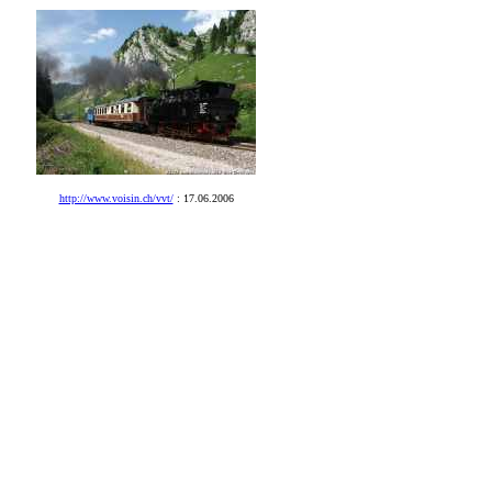
http://www.voisin.ch/vvt/
:
17.06.2006