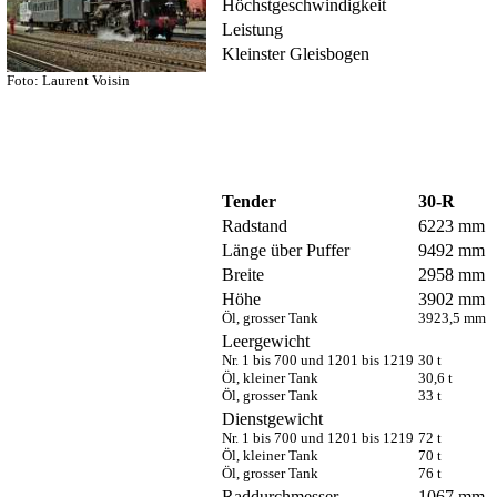
Höchstgeschwindigkeit
Leistung
Kleinster Gleisbogen
Foto: Laurent Voisin
Tender
30-R
Radstand
6223 mm
Länge über Puffer
9492 mm
Breite
2958 mm
Höhe
3902 mm
Öl, grosser Tank
3923,5 mm
Leergewicht
Nr. 1 bis 700 und 1201 bis 1219
30 t
Öl, kleiner Tank
30,6 t
Öl, grosser Tank
33 t
Dienstgewicht
Nr. 1 bis 700 und 1201 bis 1219
72 t
Öl, kleiner Tank
70 t
Öl, grosser Tank
76 t
Raddurchmesser
1067 mm