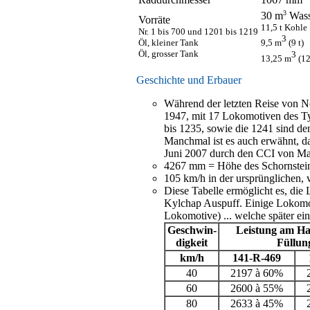
3
30 m
Wass
Vorräte
11,5 t Kohle
Nr. 1 bis 700 und 1201 bis 1219
3
Öl, kleiner Tank
9,5 m
(9 t)
Öl, grosser Tank
3
13,25 m
(12
Geschichte und Erbauer
Während der letzten Reise von N
1947, mit 17 Lokomotiven des Ty
bis 1235, sowie die 1241 sind de
Manchmal ist es auch erwähnt, da
Juni 2007 durch den CCI von Mars
4267 mm = Höhe des Schornstei
105 km/h in der ursprünglichen,
Diese Tabelle ermöglicht es, die
Kylchap Auspuff. Einige Lokomoti
Lokomotive) ... welche später ei
Geschwin-
Leistung am H
digkeit
Füllun
km/h
141-R-469
40
2197 à 60%
60
2600 à 55%
80
2633 à 45%