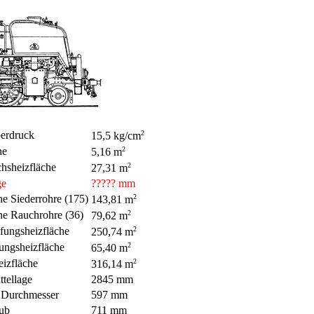
erdruck
2
15,5 kg/cm
he
2
5,16 m
hsheizfläche
2
27,31 m
ge
????? mm
he Siederrohre (175)
2
143,81 m
he Rauchrohre (36)
2
79,62 m
ungsheizfläche
2
250,74 m
ungsheizfläche
2
65,40 m
eizfläche
2
316,14 m
ttellage
2845 mm
 Durchmesser
597 mm
ub
711 mm