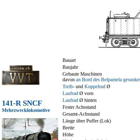
Bauart
Baujahr
Gebaute Maschinen
davon
an Bord des B
elpamela gesunke
Treib
- und
Kuppelrad
Ø
Laufrad
Ø vorn
Laufrad
Ø hinten
141-R SNCF
Fester Achsstand
Mehrzweckl
okomotive
Gesamt-Achsstand
Länge über Puffer (Lok)
Breite
Höhe