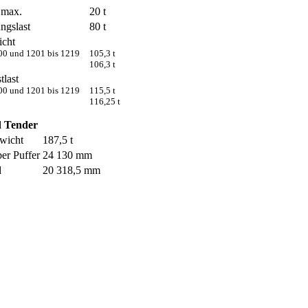
 max.
20 t
ngslast
80 t
icht
700 und 1201 bis 1219
105,3 t
106,3 t
tlast
700 und 1201 bis 1219
115,5 t
116,25 t
 Tender
wicht
187,5 t
er Puffer
24 130 mm
d
20 318,5 mm