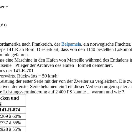
er +
,6 t)
ordamerika nach Frankreich, der
Belpamela
, ein norwegische Frachter
ps 141-R an Bord. Dies erklärt, dass von den 1140 bestellten Lokom
nn nie gefahren.
ss eine Maschine in den Hafen von Marseille während des Entladens ins
eille - Pfleger der Archiven des Hafen - formell dementiert.
nes der 141-R-701
 vorwärts. Rückwärts = 50 km/h
 Leistung der erster Serie mit der von der Zweiter zu vergleichen. Die
ven der erster Serie bekamen ein Teil dieser Verbesserungen später au
ne Leistungsverminderung auf 2'400 PS kannte ... warum und wie ?
acken und
g
141-R-874
2269 à 60%
2737 à 55%
2928 à 55%