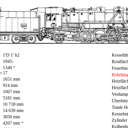
1'D 1' h2
Kesselüb
1945-
Rostfläc
1340
*
Feuerbüc
n
17
Rohrlän
1651 mm
Heizfläc
914 mm
Heizfläc
1067 mm
Verdampf
5181 mm
Überhitz
10 718 mm
Totale H
14 639 mm
Kesselmi
3050 mm
Zylinder
4267 mm
*
Kolbenh