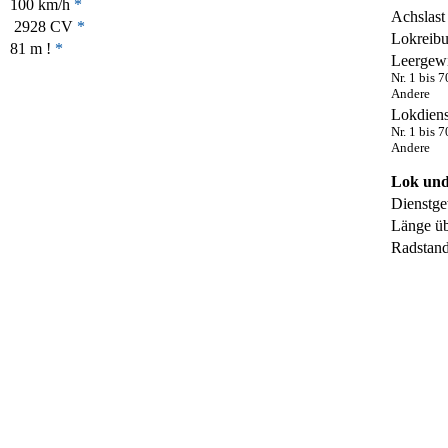
100 km/h
*
Achslast
2928 CV
*
Lokreibu
81 m !
*
Leergew
Nr. 1 bis 
Andere
Lokdiens
Nr. 1 bis 
Andere
Lok und
Dienstge
Länge üb
Radstan