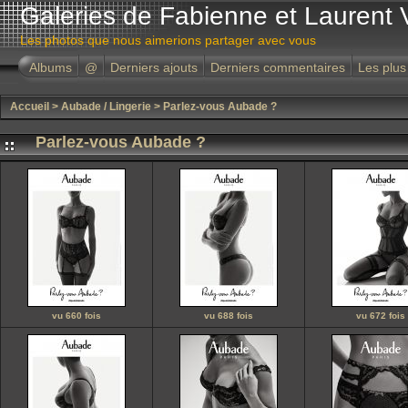
Galeries de Fabienne et Laurent 
Les photos que nous aimerions partager avec vous
Albums
@
Derniers ajouts
Derniers commentaires
Les plus
Accueil
>
Aubade / Lingerie
>
Parlez-vous Aubade ?
Parlez-vous Aubade ?
vu 660 fois
vu 688 fois
vu 672 fois