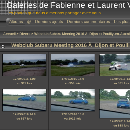
Galeries de Fabienne et Laurent 
Les photos que nous aimerions partager avec vous
Albums
@
Derniers ajouts
Derniers commentaires
Les plus
Accueil
>
Divers
>
Webclub Subaru Meeting 2016 Ã Dijon et Pouilly-en-Auxoi
Webclub Subaru Meeting 2016 Ã Dijon et Pouil
17/09/2016 14:9
17/09/2016 14:9
17/09/2016 14
vu 911 fois
vu 956 fois
vu 901 fois
17/09/2016 14:0
17/09/2016 14:0
vu 927 fois
vu 1012 fois
17/09/2016 14
vu 938 fois