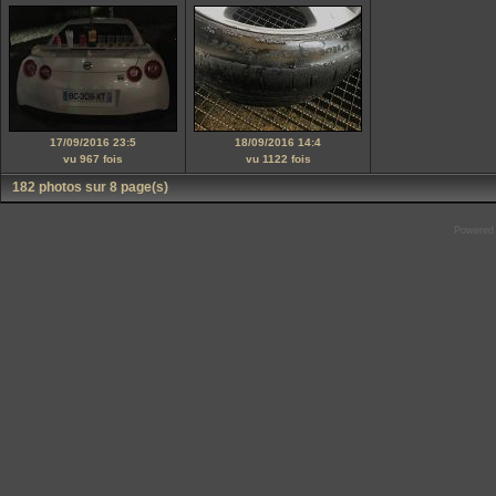
17/09/2016 23:5
18/09/2016 14:4
vu 967 fois
vu 1122 fois
182 photos sur 8 page(s)
Powered