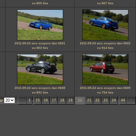
vu 805 fois
vu 807 fois
2011-09-24 wcs ecuyers dan 0601
2011-09-24 wcs ecuyers dan 0602
vu 803 fois
vu 914 fois
2011-09-24 wcs ecuyers dan 0608
2011-09-24 wcs ecuyers dan 0609
vu 891 fois
vu 754 fois
1
15
16
17
18
19
21
22
23
24
44
age
-
20
-