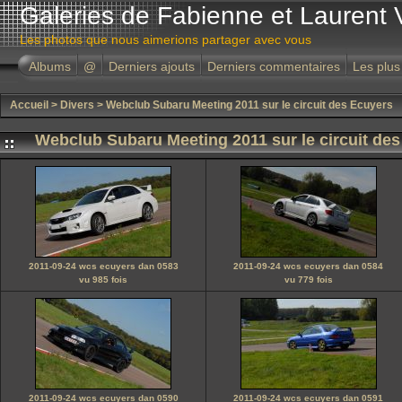
Galeries de Fabienne et Laurent 
Les photos que nous aimerions partager avec vous
Albums
@
Derniers ajouts
Derniers commentaires
Les plus
Accueil
>
Divers
>
Webclub Subaru Meeting 2011 sur le circuit des Ecuyers
Webclub Subaru Meeting 2011 sur le circuit de
2011-09-24 wcs ecuyers dan 0583
2011-09-24 wcs ecuyers dan 0584
vu 985 fois
vu 779 fois
2011-09-24 wcs ecuyers dan 0590
2011-09-24 wcs ecuyers dan 0591