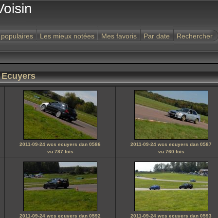
Voisin
 populaires
Les mieux notées
Mes favoris
Par date
Rechercher
s Ecuyers
2011-09-24 wcs ecuyers dan 0586
2011-09-24 wcs ecuyers dan 0587
vu 787 fois
vu 760 fois
2011-09-24 wcs ecuyers dan 0592
2011-09-24 wcs ecuyers dan 0593