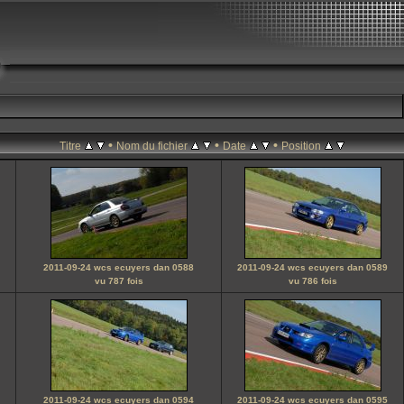
•
•
•
Titre
Nom du fichier
Date
Position
2011-09-24 wcs ecuyers dan 0588
2011-09-24 wcs ecuyers dan 0589
vu 787 fois
vu 786 fois
2011-09-24 wcs ecuyers dan 0594
2011-09-24 wcs ecuyers dan 0595