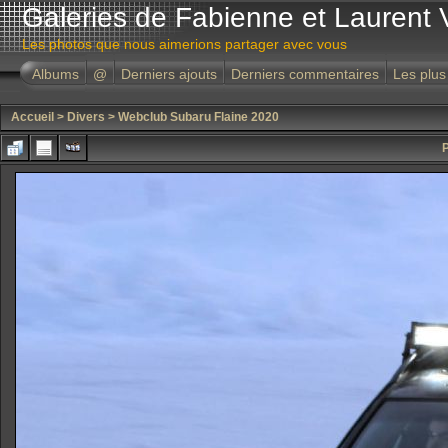
Galeries de Fabienne et Laurent 
Les photos que nous aimerions partager avec vous
Albums
@
Derniers ajouts
Derniers commentaires
Les plus
Accueil
>
Divers
>
Webclub Subaru Flaine 2020