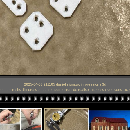
2025-04-03 211105 daniel signaux impressions 3d
our tes rushs d'impression qui me permettront de réaliser mes essais de construct