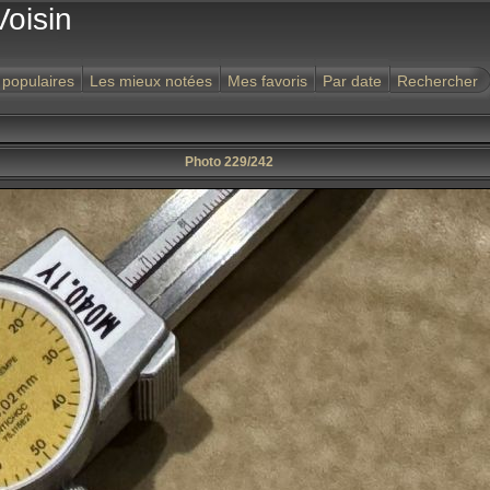
Voisin
 populaires
Les mieux notées
Mes favoris
Par date
Rechercher
Photo 229/242