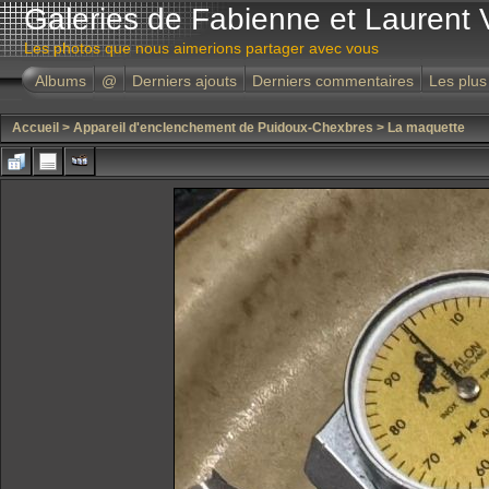
Galeries de Fabienne et Laurent 
Les photos que nous aimerions partager avec vous
Albums
@
Derniers ajouts
Derniers commentaires
Les plus
Accueil
>
Appareil d'enclenchement de Puidoux-Chexbres
>
La maquette