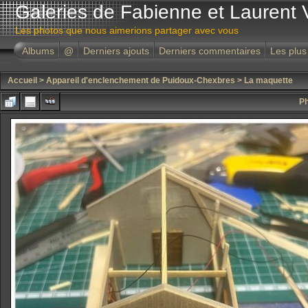
Galeries de Fabienne et Laurent 
Les photos que nous aimerions partager avec vous
Albums
@
Derniers ajouts
Derniers commentaires
Les plus
Accueil
>
Appareil d'enclenchement de Puidoux-Chexbres
>
La maquette
Ph