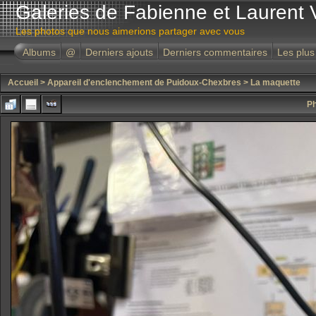
Galeries de Fabienne et Laurent 
Les photos que nous aimerions partager avec vous
Albums
@
Derniers ajouts
Derniers commentaires
Les plus
Accueil
>
Appareil d'enclenchement de Puidoux-Chexbres
>
La maquette
Ph