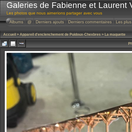
Galeries de Fabienne et Laurent 
Les photos que nous aimerions partager avec vous
Albums
@
Derniers ajouts
Derniers commentaires
Les plus
Accueil
>
Appareil d'enclenchement de Puidoux-Chexbres
>
La maquette
Ph