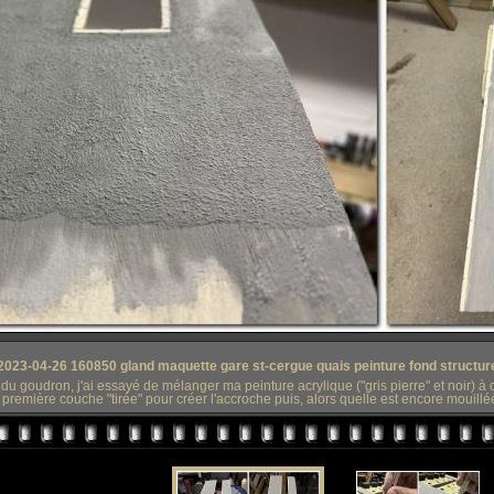
2023-04-26 160850 gland maquette gare st-cergue quais peinture fond structur
 du goudron, j'ai essayé de mélanger ma peinture acrylique ("gris pierre" et noir) à d
 première couche "tirée" pour créer l'accroche puis, alors quelle est encore mouillée 