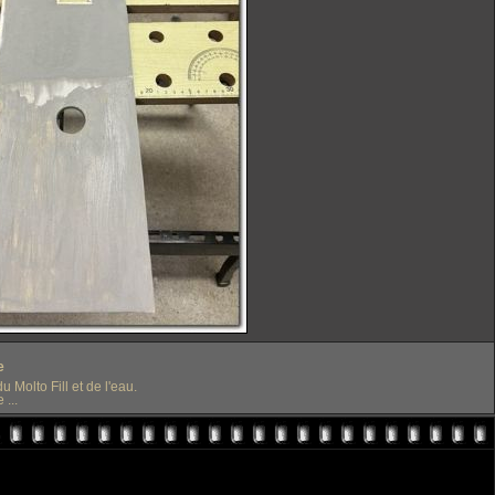
e
u Molto Fill et de l'eau.
...