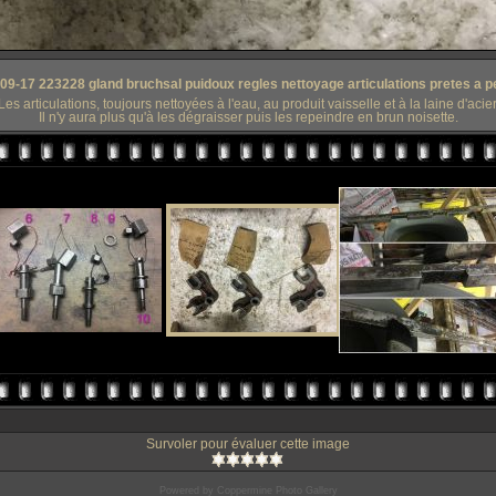
09-17 223228 gland bruchsal puidoux regles nettoyage articulations pretes a p
Les articulations, toujours nettoyées à l'eau, au produit vaisselle et à la laine d'acier
Il n'y aura plus qu'à les dégraisser puis les repeindre en brun noisette.
Survoler pour évaluer cette image
Powered by
Coppermine Photo Gallery