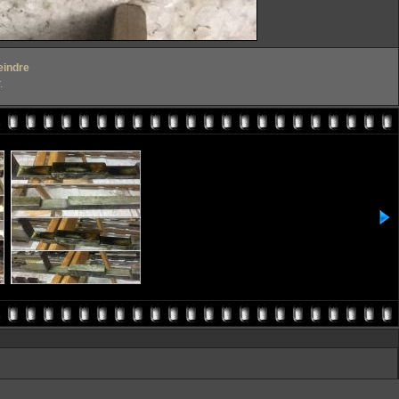
eindre
.