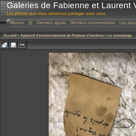
Galeries de Fabienne et Laurent 
Les photos que nous aimerions partager avec vous
Albums
@
Derniers ajouts
Derniers commentaires
Les plus
Accueil
>
Appareil d'enclenchement de Puidoux-Chexbres
>
Le remontage