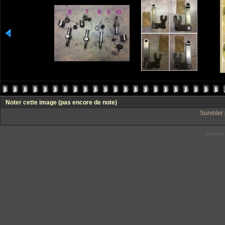
Noter cette image
(pas encore de note)
Survoler 
Powered