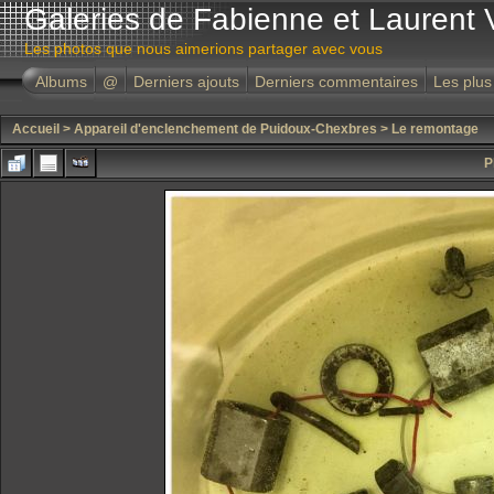
Galeries de Fabienne et Laurent 
Les photos que nous aimerions partager avec vous
Albums
@
Derniers ajouts
Derniers commentaires
Les plus
Accueil
>
Appareil d'enclenchement de Puidoux-Chexbres
>
Le remontage
P