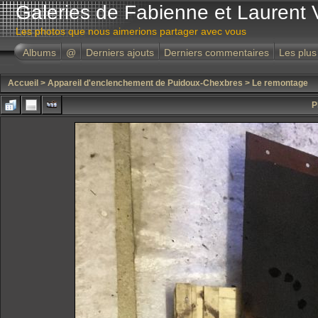
Galeries de Fabienne et Laurent 
Les photos que nous aimerions partager avec vous
Albums
@
Derniers ajouts
Derniers commentaires
Les plus
Accueil
>
Appareil d'enclenchement de Puidoux-Chexbres
>
Le remontage
P