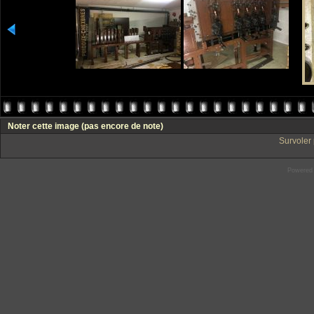
Noter cette image
(pas encore de note)
Survoler 
Powered