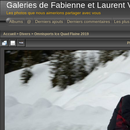
Galeries de Fabienne et Laurent 
Les photos que nous aimerions partager avec vous
Albums
@
Derniers ajouts
Derniers commentaires
Les plus
Accueil
>
Divers
>
Omnisports Ice Quad Flaine 2019
P