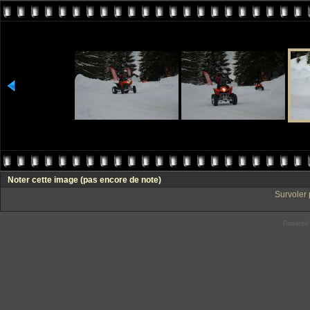
Noter cette image
(pas encore de note)
Survoler 
Powered