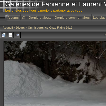
Galeries de Fabienne et Laurent 
Les photos que nous aimerions partager avec vous
Albums
@
Derniers ajouts
Derniers commentaires
Les plus
Accueil
>
Divers
>
Omnisports Ice Quad Flaine 2019
P