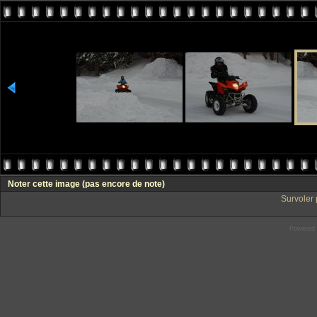
Noter cette image
(pas encore de note)
Survoler 
Powered