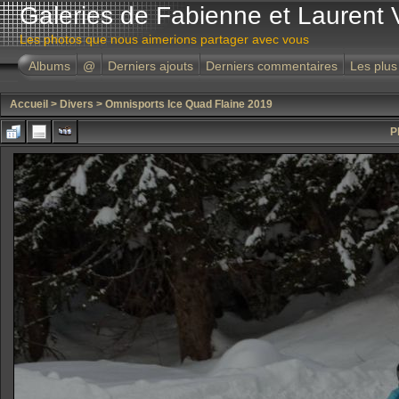
Galeries de Fabienne et Laurent 
Les photos que nous aimerions partager avec vous
Albums
@
Derniers ajouts
Derniers commentaires
Les plus
Accueil
>
Divers
>
Omnisports Ice Quad Flaine 2019
P