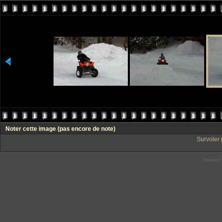
Noter cette image
(pas encore de note)
Survoler 
Powered