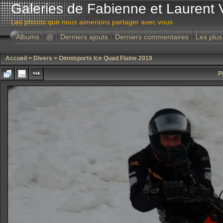
Galeries de Fabienne et Laurent 
Les photos que nous aimerions partager avec vous
Albums
@
Derniers ajouts
Derniers commentaires
Les plus
Accueil
>
Divers
>
Omnisports Ice Quad Flaine 2019
P