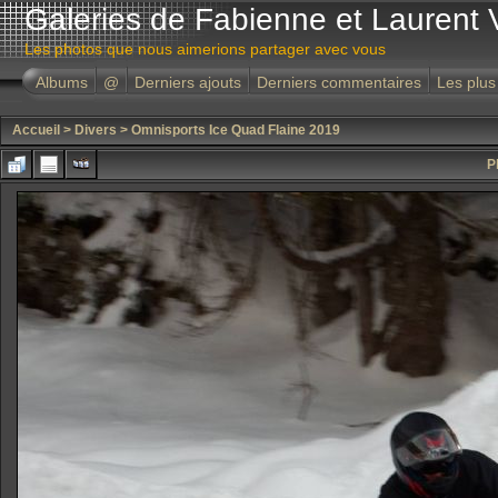
Galeries de Fabienne et Laurent 
Les photos que nous aimerions partager avec vous
Albums
@
Derniers ajouts
Derniers commentaires
Les plus
Accueil
>
Divers
>
Omnisports Ice Quad Flaine 2019
P