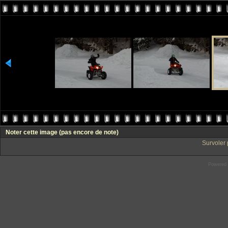
Noter cette image
(pas encore de note)
Survoler 
Powered