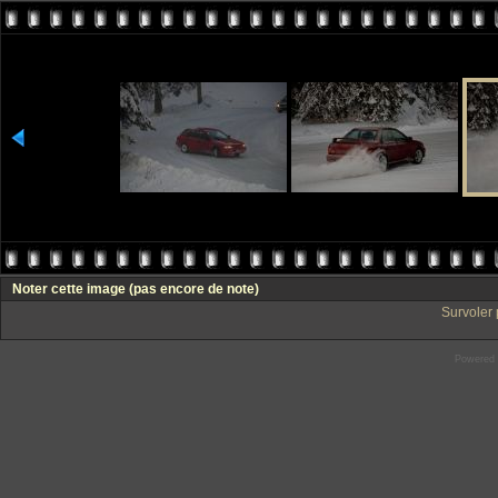
Noter cette image
(pas encore de note)
Survoler 
Powered