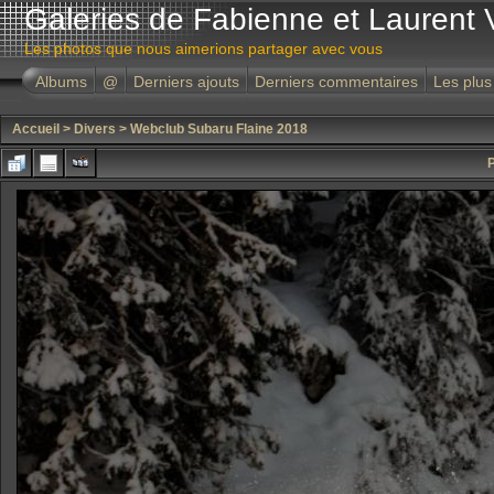
Galeries de Fabienne et Laurent 
Les photos que nous aimerions partager avec vous
Albums
@
Derniers ajouts
Derniers commentaires
Les plus
Accueil
>
Divers
>
Webclub Subaru Flaine 2018