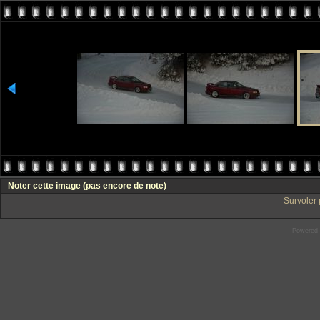
Noter cette image
(pas encore de note)
Survoler 
Powered