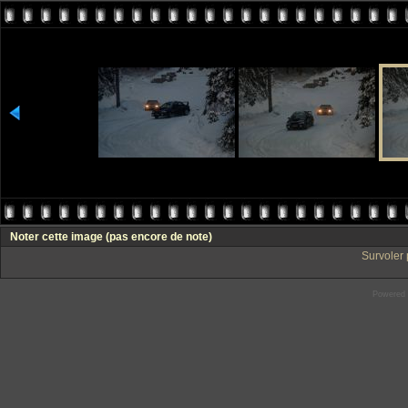
Noter cette image
(pas encore de note)
Survoler 
Powered