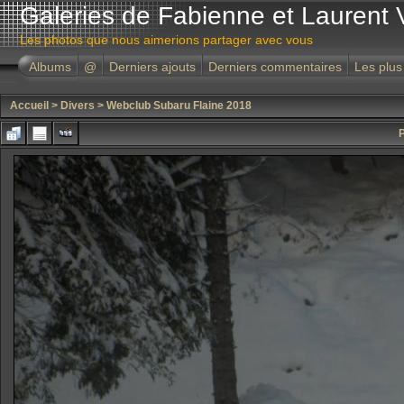
Galeries de Fabienne et Laurent 
Les photos que nous aimerions partager avec vous
Albums
@
Derniers ajouts
Derniers commentaires
Les plus
Accueil
>
Divers
>
Webclub Subaru Flaine 2018