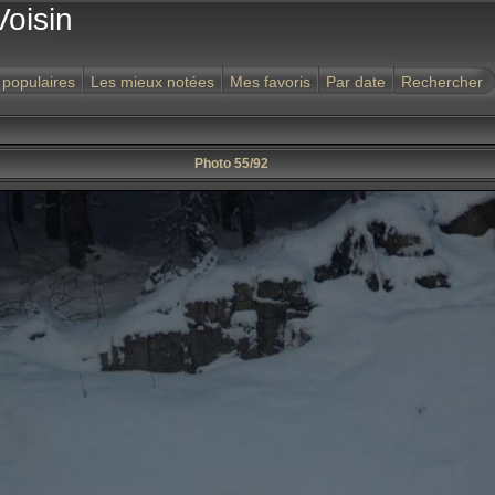
Voisin
 populaires
Les mieux notées
Mes favoris
Par date
Rechercher
Photo 55/92