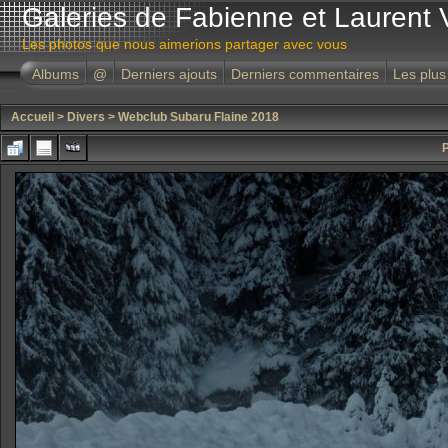
Galeries de Fabienne et Laurent 
Les photos que nous aimerions partager avec vous
Albums
@
Derniers ajouts
Derniers commentaires
Les plus
Accueil
>
Divers
>
Webclub Subaru Flaine 2018