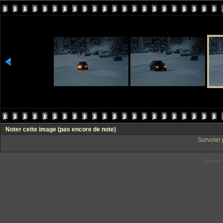
Noter cette image
(pas encore de note)
Survoler 
Powered