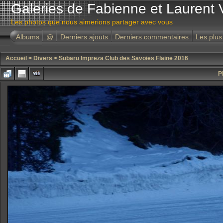
Galeries de Fabienne et Laurent 
Les photos que nous aimerions partager avec vous
Albums
@
Derniers ajouts
Derniers commentaires
Les plus
Accueil
>
Divers
>
Subaru Impreza Club des Savoies Flaine 2016
P