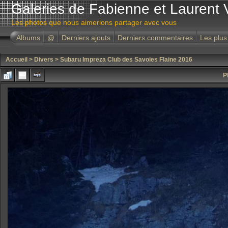
Galeries de Fabienne et Laurent 
Les photos que nous aimerions partager avec vous
Albums
@
Derniers ajouts
Derniers commentaires
Les plus
Accueil
>
Divers
>
Subaru Impreza Club des Savoies Flaine 2016
P