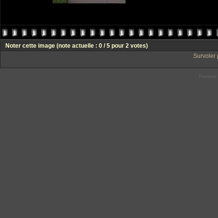
Noter cette image
(note actuelle : 0 / 5 pour 2 votes)
Survoler 
Powered