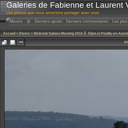
Galeries de Fabienne et Laurent 
Les photos que nous aimerions partager avec vous
Albums
@
Derniers ajouts
Derniers commentaires
Les plus
Accueil
>
Divers
>
Webclub Subaru Meeting 2016 Ã Dijon et Pouilly-en-Auxoi
Ph