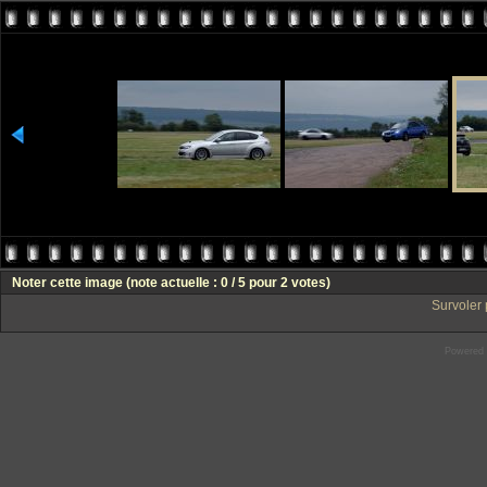
Noter cette image
(note actuelle : 0 / 5 pour 2 votes)
Survoler 
Powered