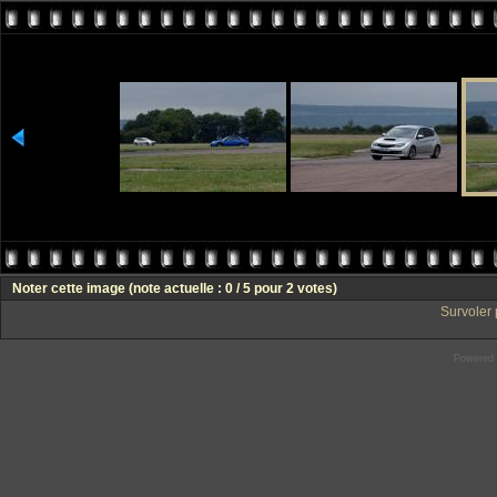
Noter cette image
(note actuelle : 0 / 5 pour 2 votes)
Survoler 
Powered