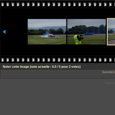
Noter cette image
(note actuelle : 0.5 / 5 pour 2 votes)
Survoler 
Powered