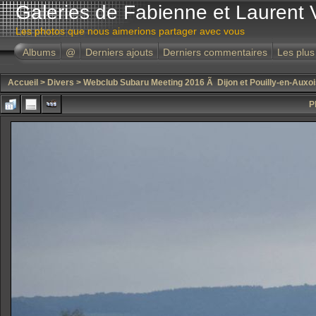
Galeries de Fabienne et Laurent 
Les photos que nous aimerions partager avec vous
Albums
@
Derniers ajouts
Derniers commentaires
Les plus
Accueil
>
Divers
>
Webclub Subaru Meeting 2016 Ã Dijon et Pouilly-en-Auxoi
P