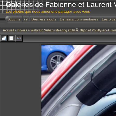
Galeries de Fabienne et Laurent 
Les photos que nous aimerions partager avec vous
Albums
@
Derniers ajouts
Derniers commentaires
Les plus
Accueil
>
Divers
>
Webclub Subaru Meeting 2016 Ã Dijon et Pouilly-en-Auxoi