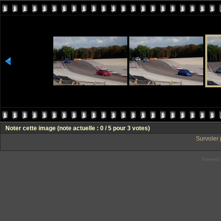
Noter cette image
(note actuelle : 0 / 5 pour 3 votes)
Survoler 
Powered