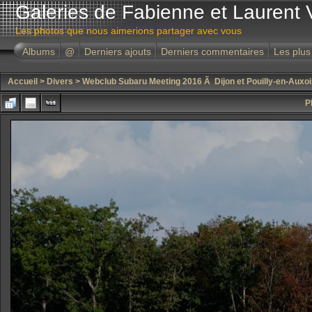
Galeries de Fabienne et Laurent 
Les photos que nous aimerions partager avec vous
Albums
@
Derniers ajouts
Derniers commentaires
Les plus
Accueil
>
Divers
>
Webclub Subaru Meeting 2016 Ã Dijon et Pouilly-en-Auxoi
P