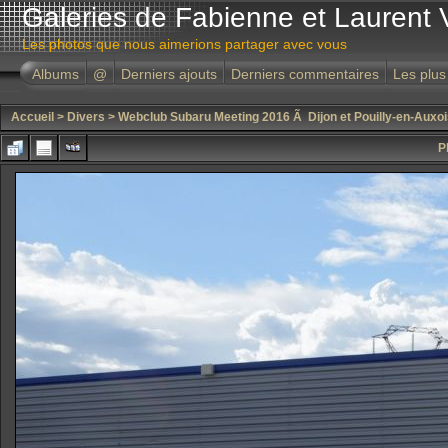
Galeries de Fabienne et Laurent 
Les photos que nous aimerions partager avec vous
Albums
@
Derniers ajouts
Derniers commentaires
Les plus
Accueil
>
Divers
>
Webclub Subaru Meeting 2016 Ã Dijon et Pouilly-en-Auxoi
P