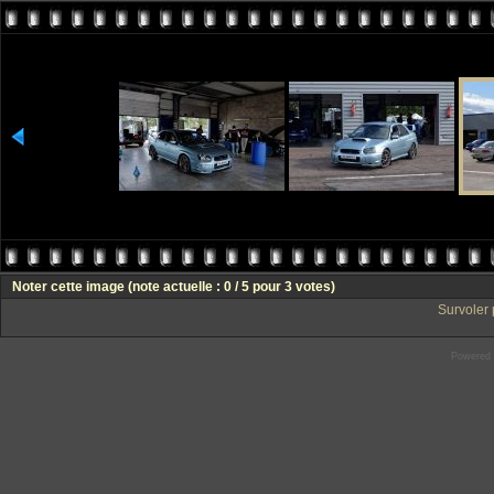
Noter cette image
(note actuelle : 0 / 5 pour 3 votes)
Survoler 
Powered